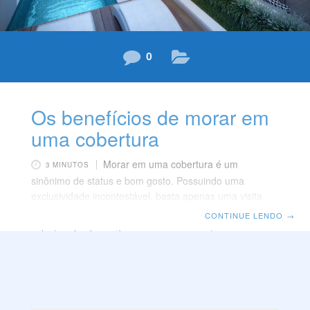
0
Os benefícios de morar em
uma cobertura
Morar em uma cobertura é um
3 MINUTOS
sinônimo de status e bom gosto. Possuindo uma
exclusividade incontestável, basta apenas uma visita
para que a cobertura, as plantas diferenciadas e os
CONTINUE LENDO
→
espaços que privilegiam o lazer e satisfação de seus
moradores, conquiste seu coração. Isso tudo torna esse
imóvel um ótimo representante de conforto e
privacidade. As características que as coberturas
carregam as fazem imóveis excepcionais. Escolher
morar em uma delas é uma opção assertiva para quem