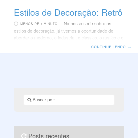
Estilos de Decoração: Retrô
Na nossa série sobre os
MENOS DE 1 MINUTO
estilos de decoração, já tivemos a oportunidade de
abordar o moderno, o industrial, o clássico, o rústico e o
contemporâneo. Nesta oportunidade vamos
CONTINUE LENDO
→
apresentar o retrô, outro estilo de decoração muito
utilizado atualmente. O estilo retrô apresenta uma
releitura do passado, incorporando elementos de
décadas anteriores, como os anos 60 e 70, a projetos
de decoração contemporâneos e modernos. Ao
contrário do que muitos pensam, os termos retrô e
vintage não são sinônimos, mas
Posts recentes