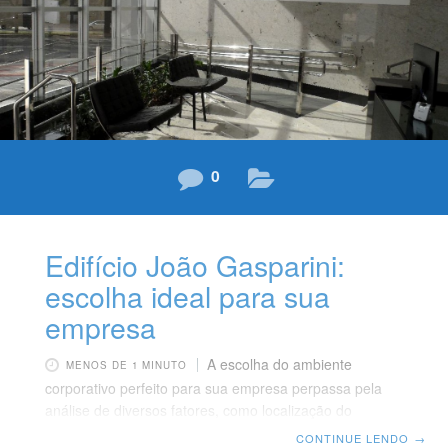
específicas do negócio, para
0
Edifício João Gasparini:
escolha ideal para sua
empresa
A escolha do ambiente
MENOS DE 1 MINUTO
corporativo perfeito para sua empresa perpassa pela
análise de diversos fatores, como localização do
edifício, segurança, expertise e confiabilidade da
CONTINUE LENDO
→