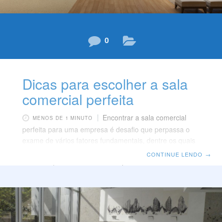
0
Dicas para escolher a sala
comercial perfeita
Encontrar a sala comercial
MENOS DE 1 MINUTO
perfeita para uma empresa é desafio que perpassa o
exame de vários fatores fundamentais, dentre os quais
se encontra a infraestrutura predial, as características
CONTINUE LENDO
→
do imóvel, bem como a localização. Cada um desses
elementos é vital para o sucesso e prosperidade do
negócio e, portanto, devem ser analisados com cautela
e seriedade. Para escolher uma sala comercial
adequada, o primeiro tópico a ser analisado concerne
às necessidades da empresa e às características