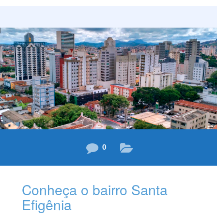
construtora. Reconhecida por obras prediais de alto
padrão e luxo, bem como pelo excelente sistema de
gerenciamento para incorporações e construções, a
Agmar possui projetos diferenciados, que aliam
elegância, tecnologia e inovação, indispensáveis para
empresas de sucesso. O Edifício João Gasparini,
localizado na Avenida do Contorno, no bairro Santa
Efigênia, em Belo Horizonte é perfeita tradução
0
Conheça o bairro Santa
Efigênia