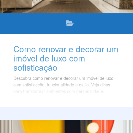
Como renovar e decorar um
imóvel de luxo com
sofisticação
Descubra como renovar e decorar um imóvel de luxo
com sofisticação, funcionalidade e estilo. Veja dicas
para transformar ambientes com personalidade.