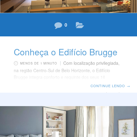
0
Conheça o Edifício Brugge
Com localização privilegiada,
MENOS DE 1 MINUTO
na região Centro-Sul de Belo Horizonte, o Edifício
Brugge integra conforto e requinte dos seus 16
apartamentos à praticidade de uma completa
CONTINUE LENDO
→
infraestrutura de lazer. Com área total de 1.752,00 m²,
são 2 apartamentos por andar, com área privativa real
de aproximadamente 193 m² e 2 coberturas de 390 m²,
com sauna e home theater. Nas áreas comuns, sala de
ginástica, piscina, salão de festas e espaço gourmet
integram o rol de comodidades indispensáveis aos
padrões de