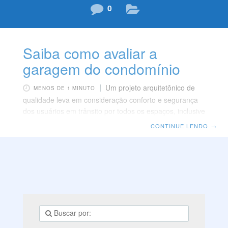
0
Saiba como avaliar a
garagem do condomínio
Um projeto arquitetônico de
MENOS DE 1 MINUTO
qualidade leva em consideração conforto e segurança
dos usuários em trânsito por todos os espaços, inclusive
a área de estacionamento. Encontrar um condomínio
CONTINUE LENDO
→
com esses atributos é um dos fatores que proporcionam
qualidade de vida e bem-estar a toda a família.
Pensando nisso, listamos abaixo itens importantes a ser
avaliados antes de escolher seu próximo condomínio.
Vaga para toda a família e convidados É expectável que
um condomínio de alto padrão não só atenda às
necessidades