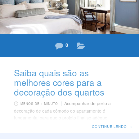
0
Saiba quais são as
melhores cores para a
decoração dos quartos
Acompanhar de perto a
MENOS DE 1 MINUTO
decoração de cada cômodo do apartamento é
fundamental para que o projeto final se adéque
perfeitamente às predileções da família e proporcione
CONTINUE LENDO
→
bem-estar e qualidade de vida a todos os seus
integrantes. O quarto ocupa ponto central nesse