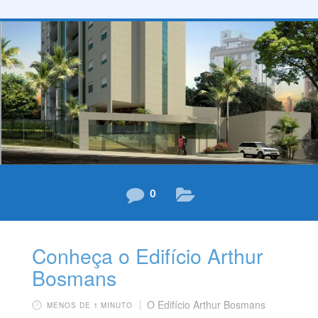
processo já que é ele o ambiente especialmente
desenhado para proporcionar a renovação das
disposições depois de um dia cansativo. Uma
decoração aconchegante e suave e, especialmente, a
utilização de cores adequadas podem ser os
diferenciais necessários para
0
Conheça o Edifício Arthur
Bosmans
O Edifício Arthur Bosmans
MENOS DE 1 MINUTO