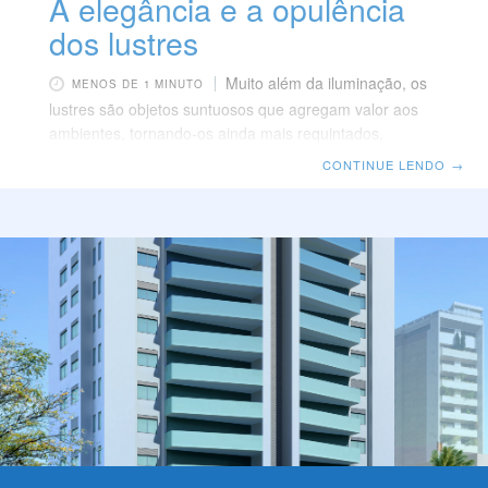
A elegância e a opulência
dos lustres
Muito além da iluminação, os
MENOS DE 1 MINUTO
lustres são objetos suntuosos que agregam valor aos
ambientes, tornando-os ainda mais requintados,
elegantes e luxuosos. Contemporâneo ou clássico,
CONTINUE LENDO
→
vultoso ou de tamanho médio, elaborado em cristais,
pedraria, tecido ou metais, várias são as opções de
lustres disponíveis atualmente. É essencial, todavia, que
a escolha guarde correlação e estreita pertinência aos
projetos luminotécnico e de decoração, observando as
demandas de estilo, espaço e destinação. Para cada
necessidade e desejo, uma composição de lustre.
Enquanto os pendentes,