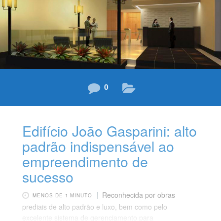
suporte necessário à instalação desses
0
Edifício João Gasparini: alto
padrão indispensável ao
empreendimento de
sucesso
Reconhecida por obras
MENOS DE 1 MINUTO
prediais de alto padrão e luxo, bem como pelo
excelente sistema de gerenciamento para