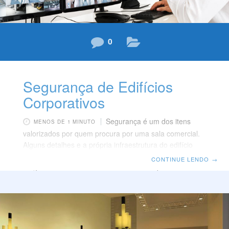
0
Segurança de Edifícios
Corporativos
Segurança é um dos itens
MENOS DE 1 MINUTO
valorizados por quem procura por uma sala comercial.
Alguns detalhes e a própria infraestrutura do edifício
definem se as pessoas ficarão expostas ou
CONTINUE LENDO
→
resguardadas. Abaixo listamos itens indispensáveis
para segurança de um edifício corporativo. Vigilância
Entre os itens de infraestrutura essenciais para a
segurança de um edifício está a correta utilização de
equipamentos de vigilância eletrônica. Antes de fechar
negócio, não deixe de avaliar se o edifício oferece o