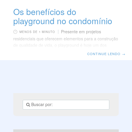
Os benefícios do
playground no condomínio
Presente em projetos
MENOS DE 1 MINUTO
residenciais que oferecem elementos para a construção
de qualidade de vida, o playground é hoje um dos
principais motivos pelos quais pais que vivem nas
CONTINUE LENDO
→
grandes cidades optam por viver em condomínios.
Escolher um edifício com a estrutura adequada de
playground é fundamental para que as crianças
encontrem espaço seguro para brincar, favorecendo o
bem-estar de toda a família. Planejado para a criança
se divertir com segurança, o playground une exercícios
e lazer, desperta o prazer pela