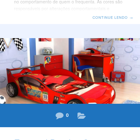
no comportamento de quem o frequenta. As cores são
responsáveis por alterações comportamentais e
influencia no bem-estar e na produtividade. Para um
CONTINUE LENDO
→
projeto bem sucedido é necessário ter sensibilidade e
visão de conjunto, além do domínio das leis que regem
a percepção visual. Para definição dos tons, o primeiro
passo é avaliar o estilo do ambiente. Analise a
dimensão do espaço, a iluminação, a sua função e a
personalidade do morador. Entender a teoria cromática
e as
0