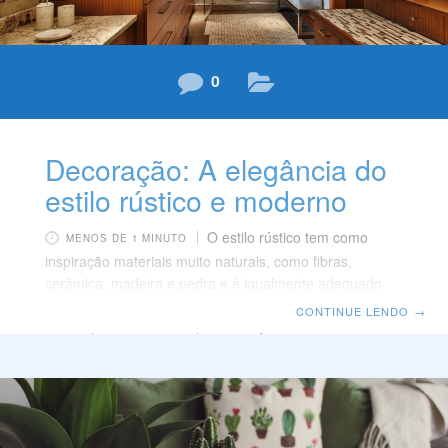
0
Decoração: A elegância do
estilo rústico e moderno
O estilo rústico tem como
MENOS DE 1 MINUTO
inspiração materiais muito naturais, como fibras,
cerâmica, madeira e pedra e é igualmente adequado
para o campo e para a cidade. Atualmente, na
CONTINUE LENDO
→
decoração de interiores, há um equilíbrio entre o
moderno e o rústico, tornando o ambiente caloroso e
acolhedor. Já na decoração moderna, usa-se materiais
leves como móveis de vidro, alumínio e elementos
decorativos contemporâneos. O rústico e o moderno, se
combinados de maneira harmoniosa, deixa o espaço