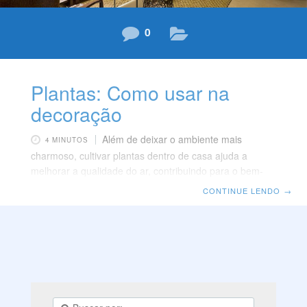
0
Plantas: Como usar na
decoração
Além de deixar o ambiente mais
4 MINUTOS
charmoso, cultivar plantas dentro de casa ajuda a
melhorar a qualidade do ar, contribuindo para o bem-
estar dos moradores. A atividade proporciona
CONTINUE LENDO
→
momentos prazerosos de relaxamento pois, durante o
cultivo é necessário dar uma pausa na rotina acelerada,
respeitando o tempo de desenvolvimento da planta. O
espaço torna-se mais aconchegante com elas. Seja
com suas cores, desenho dos ramos ou a
ornamentação em vasos, faz-se um contraste natural
com os móveis e eletrodomésticos, compondo uma
decoração