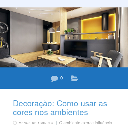
interiores em 2019. As formas que remetem a formas
da natureza, pretendem transformar os ambientes em
espaços confortáveis, para o corpo e a para a vista.
Elas poderão elementos como tapetes, espelhos e
0
Decoração: Como usar as
cores nos ambientes
O ambiente exerce influência
MENOS DE 1 MINUTO