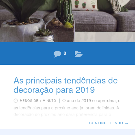
aconchegante e leve, com um toque
0
As principais tendências de
decoração para 2019
O ano de 2019 se aproxima, e
MENOS DE 1 MINUTO
as tendências para o próximo ano já foram definidas. A
decoração do próximo ano dará preferência para o
aconchego e para referências da natureza. Conheça
CONTINUE LENDO
→
abaixo as principais inspirações. Formas As curvas
estarão presentes com intensidade na decoração de