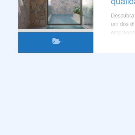
qualid
Descubra 
um dos di
empreendi