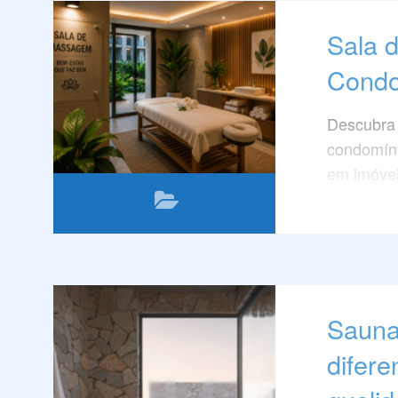
Sala 
Condo
Descubra
condomíni
em imóvei
espaço.
Sauna
difere