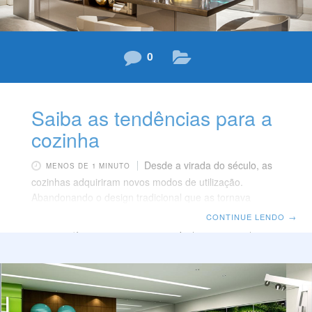
0
Saiba as tendências para a
cozinha
Desde a virada do século, as
MENOS DE 1 MINUTO
cozinhas adquiriram novos modos de utilização.
Abandonando o design tradicional que as tornava
espaços afastados, exclusivos para cozinheiros, as
CONTINUE LENDO
→
cozinhas gourmet se tornaram espaços de interação e
convívio social, integrados aos ambientes de estar.
Sendo uma continuação da sala, a cozinha passou a
receber os mesmos padrões de revestimento, com
mobiliário de linhas discretas, geometria limpa e
detalhes refinados, florescendo o estilo minimalista. A