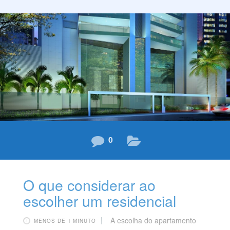
destinado ao exercício físico pode ser determinante
para seu bem-estar. Além da praticidade e facilidade de
acesso, as conveniências de uma academia no
condomínio perpassam, ainda, pela segurança,
flexibilidade dos horários de treino, integração entre os
condôminos e
0
O que considerar ao
escolher um residencial
A escolha do apartamento
MENOS DE 1 MINUTO