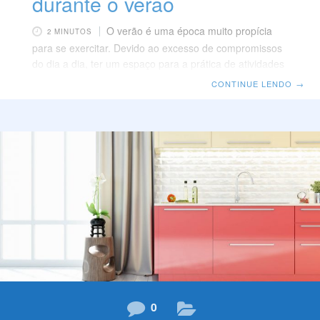
durante o verão
O verão é uma época muito propícia
2 MINUTOS
para se exercitar. Devido ao excesso de compromissos
do dia a dia, ter um espaço para a prática de atividades
físicas no condomínio representa uma grande
CONTINUE LENDO
→
comodidade para quem deseja manter a boa forma e
tem dificuldades de conciliar os horários da academia
aos seus afazeres pessoais. Dentre os benefícios estão
a facilidade de acesso, a comodidade de praticar as
atividades físicas sem sair de casa e a convivência com
os outros moradores. Os Espaços
0