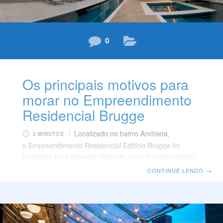
0
Os principais motivos para
morar no Empreendimento
Residencial Brugge
Localizado no bairro Anchieta,
2 MINUTOS
o Empreendimento Residencial Edifício Brugge foi
projetado para oferecer conforto, lazer e exclusividade,
com apartamentos amplos e modernos. Clique aqui e
CONTINUE LENDO
→
conheça os benefícios de morar no bairro Anchieta.
Somando uma área total do terreno de 1.752m², sendo
2 apartamentos por andar, de aproximadamente 193 m²
de área privativa real e 2 coberturas com
aproximadamente 390 m², incluindo os terraços. Assim,