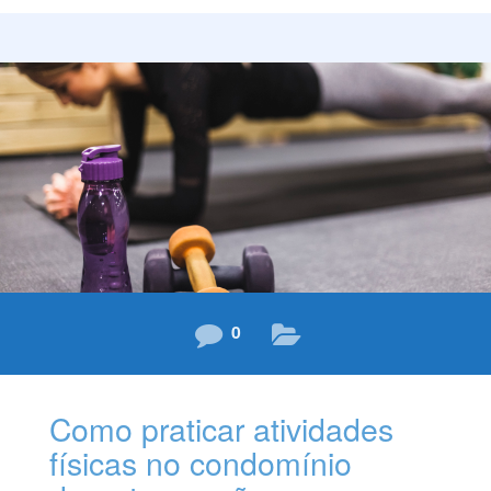
inúmeras possibilidades arquitetônicas, inclusive para a
criação dos rooftops ou terraços. Sendo assim,
observar a paisagem urbana sob uma perspectiva
espetacular, enquanto relaxa em uma boa companhia
são grandes atrativos proporcionados pelos rooftops.
Tendência internacional presente em grandes centros
urbanos, os rooftops podem ser incorporados a
diversos estilos de edifícios. Assim, a expectativa é que
os edifícios se tornem
0
Como praticar atividades
físicas no condomínio