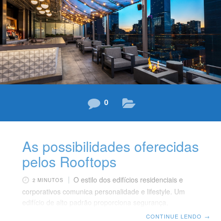
o Empreendimento Residencial Brugge integra o
conforto e requinte dos seus 16 apartamentos à
comodidade de uma completa
0
As possibilidades oferecidas
pelos Rooftops
O estilo dos edifícios residenciais e
2 MINUTOS
corporativos comunica personalidade e lifestyle. Um
edifício de alto padrão proporciona segurança,
modernidade e tecnologia. Além disso, oferecem
CONTINUE LENDO
→