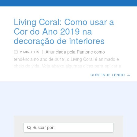
Living Coral: Como usar a
Cor do Ano 2019 na
decoração de interiores
Anunciada pela Pantone como
2 MINUTOS
tendência no ano de 2019, o Living Coral é animado e
cheio de vida. Veja abaixo algumas dicas para aplicar a
cor na decoração dos ambientes. Combinações
CONTINUE LENDO
→
Dependendo das combinações que fizer, o Living Coral
pode assumir uma atmosfera de vivacidade ou de
leveza e suavidade. O tom aparece com efeito fosco ou
brilhoso, dependendo da intensidade do uso na
decoração. Como de costume, foram apresentadas
paletas complementares, que podem ser análogas ou
complementares, e capazes de transmitir