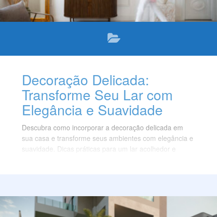
Decoração Delicada:
Transforme Seu Lar com
Elegância e Suavidade
Descubra como incorporar a decoração delicada em
sua casa e transforme seus ambientes com elegância e
suavidade. Dicas práticas para um lar acolhedor e
sofisticado.