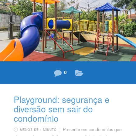
a localização do ambiente onde você pretende instalar o
seu escritório é preciso levar em conta fatores como,
por exemplo, a segurança do bairro, as opções de
estacionamento no prédio e nas proximidades,
0
Playground: segurança e
diversão sem sair do
condomínio
Presente em condomínios que
MENOS DE 1 MINUTO