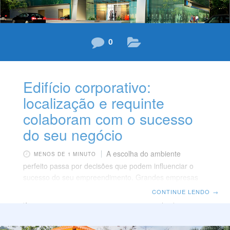
0
Edifício corporativo:
localização e requinte
colaboram com o sucesso
do seu negócio
A escolha do ambiente
MENOS DE 1 MINUTO
perfeito passa por decisões que podem influenciar o
sucesso do seu empreendimento. Grandes empresas
fazem jus a ambientes condizentes com a sua
CONTINUE LENDO
→
grandeza. Além de uma excelente localização,
ambientes corporativos pedem um toque de elegância,
tecnologia e inovação. Localização Antes de escolher