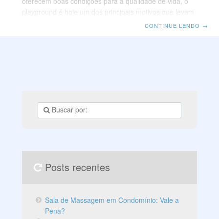
oferecem boas condições para a qualidade de vida, o
playground é hoje um dos principais motivos que levam
os pais de famílias que vivem nas grandes cidades a
CONTINUE LENDO
→
optarem por viver em condomínio. Quando os pais
optam por um edifício com a estrutura de um
playground, as crianças conseguem encontrar um
espaço para brincar com toda a segurança necessária
nos dias atuais, o que favorece a busca pelo bem-estar
da família. Além de ser planejado para
Posts recentes
Sala de Massagem em Condomínio: Vale a
Pena?