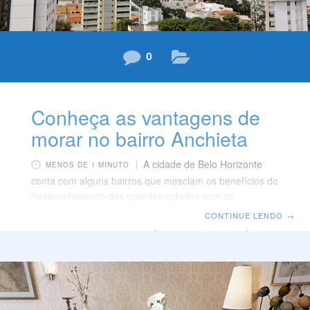
0
Conheça as vantagens de
morar no bairro Anchieta
A cidade de Belo Horizonte
MENOS DE 1 MINUTO
conta com alguns bairros que mesclam os benefícios do
desenvolvimento das grandes cidades com os
peculiaridades do interior. Um destes bairros é o
CONTINUE LENDO
→
Anchieta. Localizado na Região Centro-Sul da capital
mineira, o Anchieta é um bairro nobre de classe média-
alta arborizado e que oferece tranquilidade em meio a
todo o progresso de uma capital. Delimitado pelas ruas
Pium-í (divisa com Sion/Carmo), Vitório Marçola (divisa
com Cruzeiro) e Avenida dos Bandeirantes (divisa com