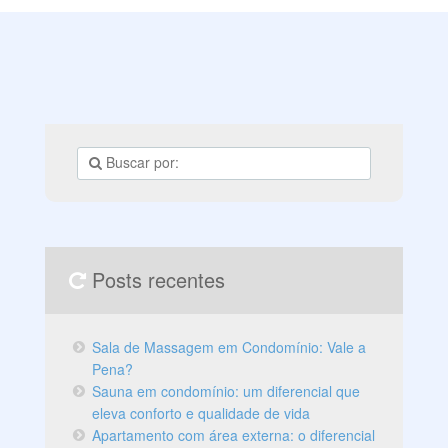
ou geometrias marcantes, os papéis de parede são
capazes de mudar a cara do ambiente de forma prática.
Com grande versatilidade, os papéis de parede vêm
ganhando a preferência de diversos decoradores que
procuram uma alternativa para personalizar um
ambiente de forma que a pintura tradicional dificilmente
conseguiria reproduzir. Confira algumas dicas de
Posts recentes
Sala de Massagem em Condomínio: Vale a
Pena?
Sauna em condomínio: um diferencial que
eleva conforto e qualidade de vida
Apartamento com área externa: o diferencial