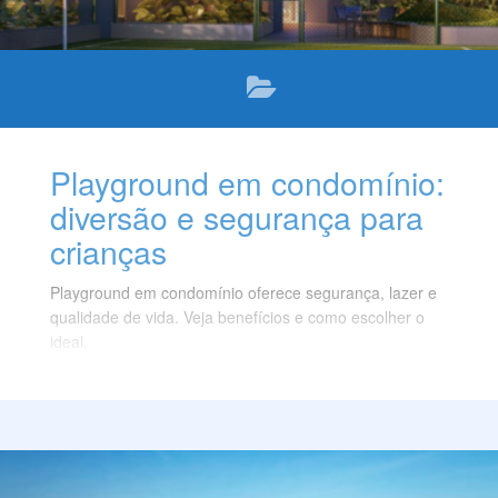
Playground em condomínio:
diversão e segurança para
crianças
Playground em condomínio oferece segurança, lazer e
qualidade de vida. Veja benefícios e como escolher o
ideal.