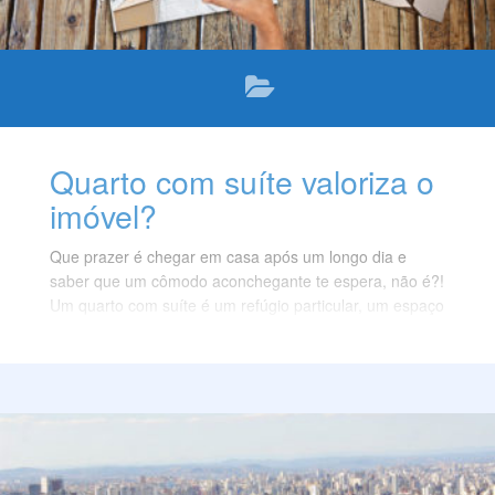
Quarto com suíte valoriza o
imóvel?
Que prazer é chegar em casa após um longo dia e
saber que um cômodo aconchegante te espera, não é?!
Um quarto com suíte é um refúgio particular, um espaço
só seu e de quem você escolheu compartilhar a vida
debaixo do mesmo teto.
De fato, esses espaços privativos são o desejo de quem
quer um oásis em casa, mas será que eles realmente
valorizam um imóvel? Continue conosco, vamos
descobrir a resposta para esta pergunta, juntos, neste
artigo.