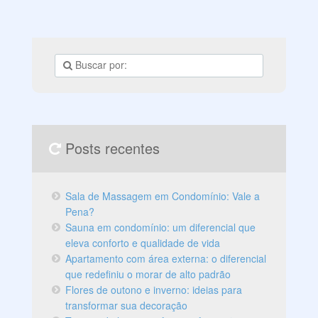
existiam várias matas, cursos de água e chácaras
naquela região. No entanto, o desenvolvimento da
cidade não permitiu que esse clima rural fosse mantido
e, com isso, o
Posts recentes
Sala de Massagem em Condomínio: Vale a
Pena?
Sauna em condomínio: um diferencial que
eleva conforto e qualidade de vida
Apartamento com área externa: o diferencial
que redefiniu o morar de alto padrão
Flores de outono e inverno: ideias para
transformar sua decoração