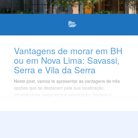
Vantagens de morar em BH
ou em Nova Lima: Savassi,
Serra e Vila da Serra
Neste post, vamos te apresentar as vantagens de três
opções que se destacam pela sua localização,
infraestrutura, segurança e valorização: Savassi e
Serra, em BH, e Vila da Serra, em Nova Lima. Confira!