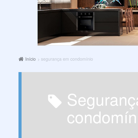
Início
segurança em condomínio
segurança em
condomín