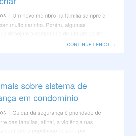
riar
Um novo membro na família sempre é
TOS
com muito carinho. Porém, algumas
que desejam a companhia de um amigo de
as podem achar muito difícil criar pets em
CONTINUE LENDO
→
to. De fato, adotar um animal não deve ser
o tratado com trivialidade. Pets são
 amorosas e, muitas vezes, tranquilas, mas,
im, necessitam de atenção especial. Se
 mais sobre sistema de
 em apartamento, deseja adotar um bicho
ção, mas não sabe os cuidados que deve
ança em condomínio
a que ele
Cuidar da segurança é prioridade de
TOS
te das famílias, afinal, a violência nas
az com que a população busque por