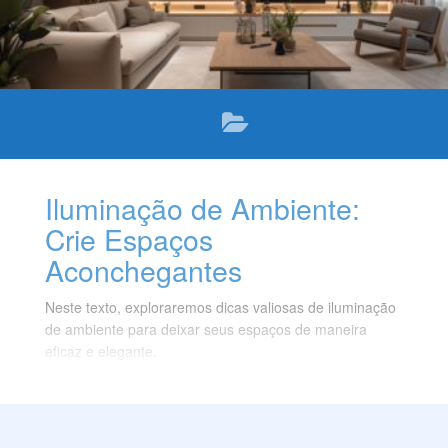
Iluminação de Ambiente:
Crie Espaços
Aconchegantes
Neste texto, exploraremos dicas valiosas de iluminação
de ambiente para deixar seus espaços de maneira
eficaz e elegante.