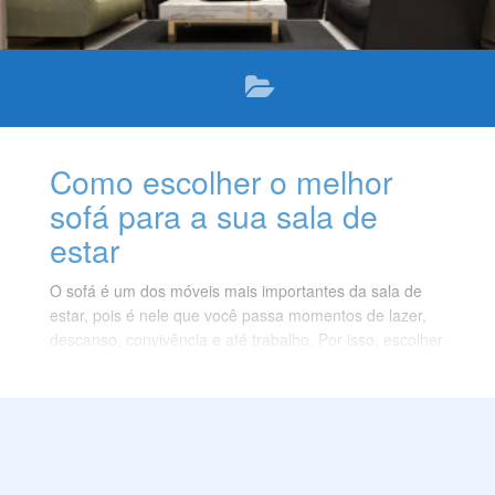
Como escolher o melhor
sofá para a sua sala de
estar
O sofá é um dos móveis mais importantes da sala de
estar, pois é nele que você passa momentos de lazer,
descanso, convivência e até trabalho. Por isso, escolher
o melhor sofá para a sua sala de estar é uma tarefa que
requer atenção, pesquisa e planejamento.
Você deve levar em conta diversos fatores, como o
tamanho, o modelo, o material, a cor, o conforto e a
durabilidade do sofá. Neste texto, vamos dar algumas
dicas para você escolher o melhor sofá para a sua sala