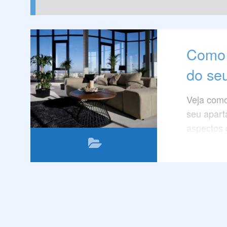
Como 
do se
Veja como
seu apart
aspectos 
escolha.