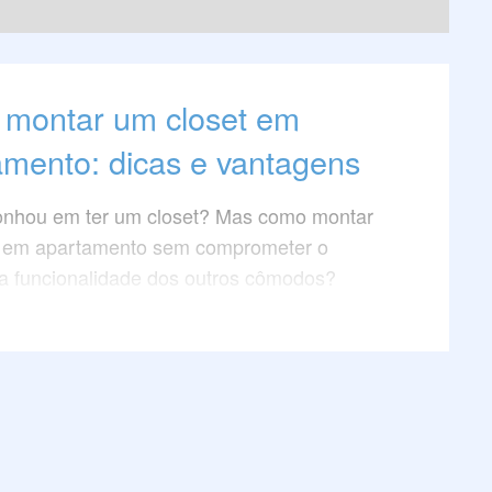
montar um closet em
amento: dicas e vantagens
onhou em ter um closet? Mas como montar
t em apartamento sem comprometer o
a funcionalidade dos outros cômodos?
 as vantagens de ter um closet no
nto?
to, vamos responder essas e outras
 e dar algumas dicas para você realizar seu
ter um closet no seu apartamento. Confira!