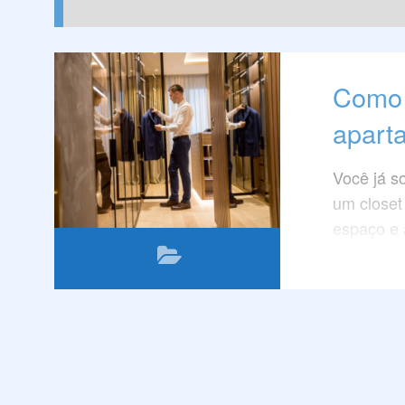
Como 
apart
Você já s
um close
espaço e 
Quais são
apartame
Neste tex
perguntas
sonho de 