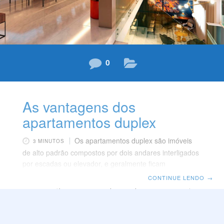
0
As vantagens dos
apartamentos duplex
Os apartamentos duplex são imóveis
3 MINUTOS
de alto padrão compostos por dois andares interligados
por escadas ou elevador, e geralmente ficam
localizados na cobertura. O apartamento dos sonhos
CONTINUE LENDO
→
contribui significativamente para a qualidade de vida,
assim como para construção de patrimônio. A planta
costuma ser composta por ambiente como a cozinha,
sala de estar no andar de baixo e no andar de cima,