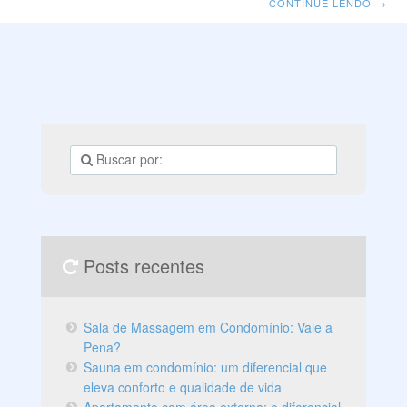
CONTINUE LENDO
→
bairros São Bento, Estoril, Sion, Vila Paris e Belvedere
como vizinhos, sendo este último uma das lindas vistas
do bairro. Em sua maioria, o bairro é ocupado por
diversas casas e apartamentos novos e luxuosos de
classe alta, e alguns prédios de classe média-alta mais
antigos. Entre
Posts recentes
Sala de Massagem em Condomínio: Vale a
Pena?
Sauna em condomínio: um diferencial que
eleva conforto e qualidade de vida