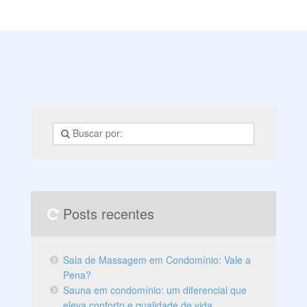
mais as pessoas estão buscando por imóveis que
ofereçam essa comodidade, que permite praticar
exercícios físicos sem sair de casa, com segurança,
conforto e praticidade.
Posts recentes
Sala de Massagem em Condomínio: Vale a
Pena?
Sauna em condomínio: um diferencial que
eleva conforto e qualidade de vida