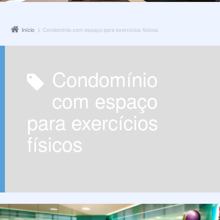
Início
Condomínio com espaço para exercícios físicos
Condomínio
com espaço
para exercícios
físicos