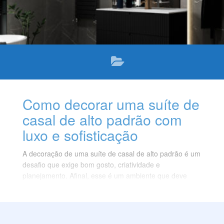
Como decorar uma suíte de
casal de alto padrão com
luxo e sofisticação
A decoração de uma suíte de casal de alto padrão é um
desafio que exige bom gosto, criatividade e
planejamento. Afinal, esse é um ambiente que deve
refletir a personalidade, o estilo e as preferências do
casal, além de proporcionar conforto, privacidade e
bem-estar.
Para ajudar você a criar uma suíte de casal dos sonhos,