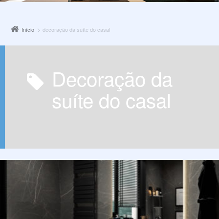
Início
decoração da suíte do casal
decoração da
suíte do casal