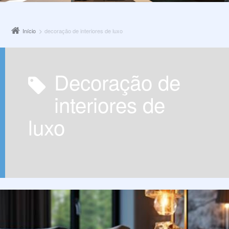
Início
decoração de interiores de luxo
decoração de
interiores de
luxo