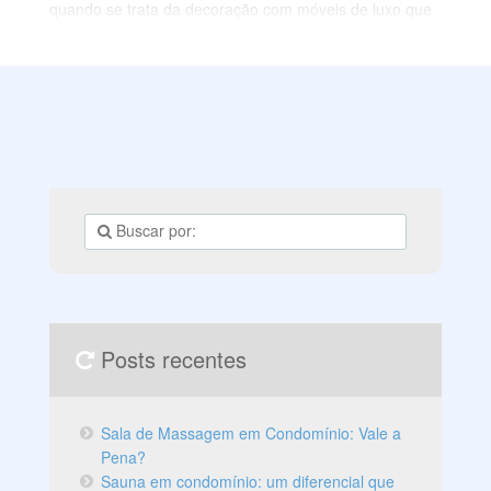
quando se trata da decoração com móveis de luxo que
apresentam ângulos curvos.
Leia este artigo e descubra como incorporar essa
tendência elegante aos seus espaços, elevando a
decoração de interiores a um novo patamar de estilo.
Posts recentes
Sala de Massagem em Condomínio: Vale a
Pena?
Sauna em condomínio: um diferencial que