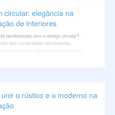
 circular: elegância na
ção de interiores
tá familiarizado com o design circular?
eito tem conquistado admiradores,
mente quando se trata da decoração com
 luxo que apresentam ângulos curvos.
 artigo e descubra como incorporar essa
 elegante aos seus espaços, elevando a
 de interiores a um novo patamar de estilo.
unir o rústico e o moderno na
ação