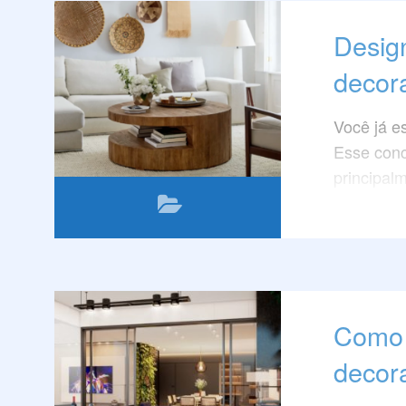
Design
decora
Você já es
Esse conc
principal
móveis de
Leia este
tendência
decoração
Como 
decor