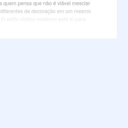
 quem pensa que não é viável mesclar
s diferentes de decoração em um mesmo
 O estilo rústico moderno está aí para
oposto! Sim, os elementos de ambas as
s conseguem coexistir em perfeita
 deixando seu lar com um visual lindo e
do.
e simplicidade dos itens modernos gera o
ideal com os materiais naturais de
tica rústica. Assim, cria-se um espaço
ante com um toque de minimalismo.
r mais sobre esse tipo de decor? Confira
go que preparamos para você e entenda!
a!