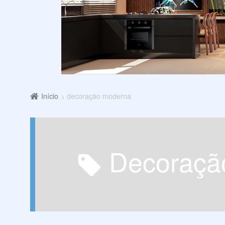
Início
decoração moderna
decoraç