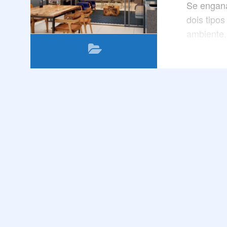
Se engana
dois tipo
ambiente.
provar o 
categoria
harmonia,
diferencia
A leveza 
contraste 
caracterís
aconcheg
Quer sabe
este arti
Boa leitur