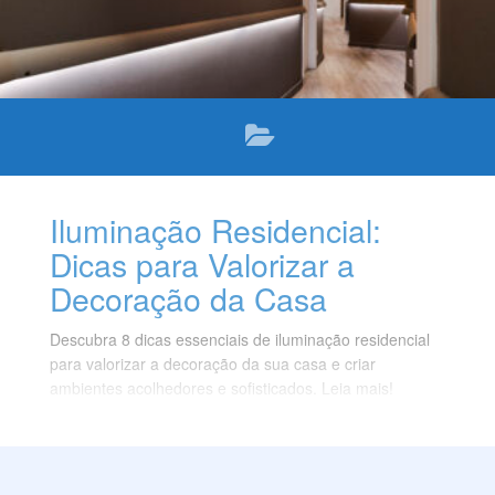
Iluminação Residencial:
Dicas para Valorizar a
Decoração da Casa
Descubra 8 dicas essenciais de iluminação residencial
para valorizar a decoração da sua casa e criar
ambientes acolhedores e sofisticados. Leia mais!