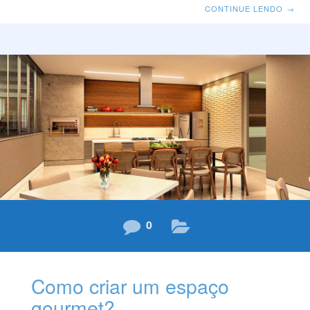
social e ganhando destaque como um local nobre. Os
CONTINUE LENDO
→
projetos realizados pelo Escritório Cícera Gontijo,
permitem que o morador de um empreendimento
Agmar tenha todo o conforto que precisa para receber
amigos, ter momentos de interação gastronômica e
vivenciar momentos de lazer em família, sem ter que
sair do conforto de seu condomínio. A diversidade das
temáticas e técnicas
0
Como criar um espaço
gourmet?