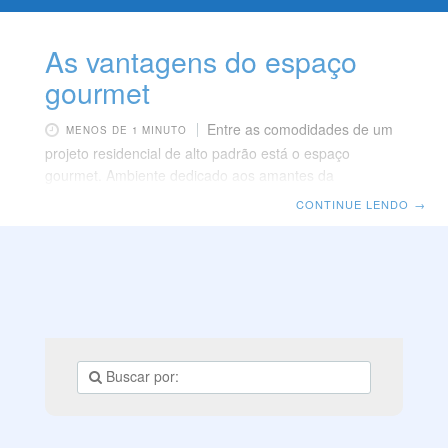
As vantagens do espaço
gourmet
Entre as comodidades de um
MENOS DE 1 MINUTO
projeto residencial de alto padrão está o espaço
gourmet. Ambiente dedicado aos amantes da
gastronomia que gostam de receber convidados, o
CONTINUE LENDO
→
espaço gourmet alia as melhores características da
cozinha, sala de jantar e de estar. Sofisticado,
adequadamente equipado e aconchegante, espaço
gourmet é ideal para eventos íntimos, exclusivos. A
própria decoração desses ambientes é acolhedora e
charmosa, contribuindo para que a recepção de
convidados seja ainda mais confortável, mesmo com
um número maior de pessoas.