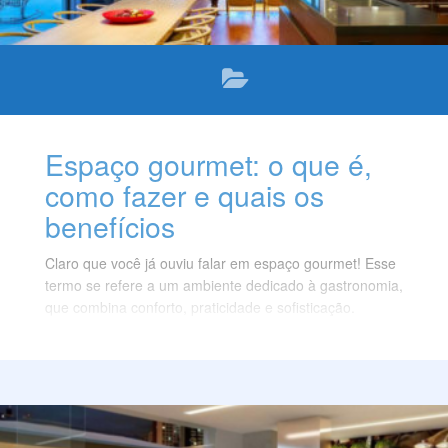
Espaço gourmet: o que é,
como fazer e quais os
benefícios
Claro que você já ouviu falar em espaço gourmet! Esse
termo se refere a um ambiente dedicado à gastronomia,
que combina conforto, praticidade e sofisticação.
O espaço gourmet é uma tendência na arquitetura e na
decoração, que permite criar um ambiente acolhedor e
funcional para preparar, servir e degustar pratos
variados, desde um churrasco até uma pizza.
Neste post, vamos te explicar o que é um espaço