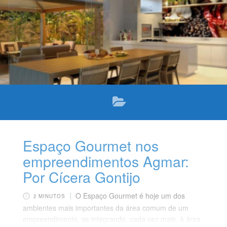
gourmet, como fazer um e quais os benefícios de ter
um. Confira!
Espaço Gourmet nos
empreendimentos Agmar:
Por Cícera Gontijo
O Espaço Gourmet é hoje um dos
2 MINUTOS
ambientes mais importantes da área comum de um
empreendimento, se integrando, cada vez mais, à área