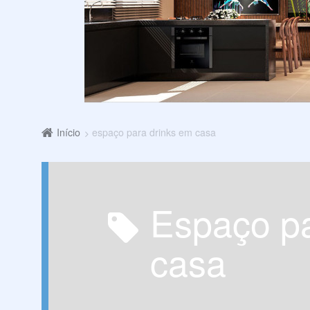
Início
espaço para drinks em casa
espaço para drinks em
casa