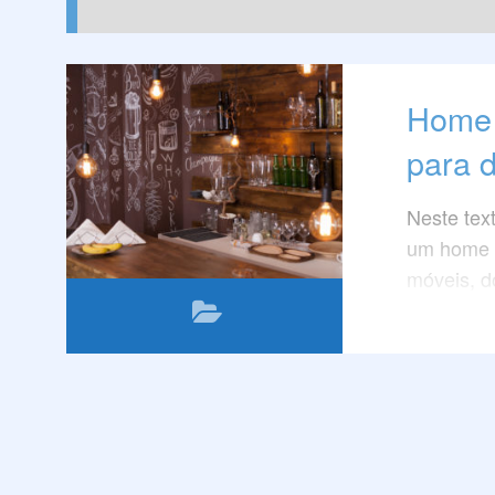
Home 
para 
Neste tex
um home b
móveis, d
bebidas e 