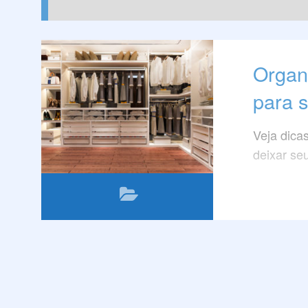
Organi
para s
Veja dica
deixar seu