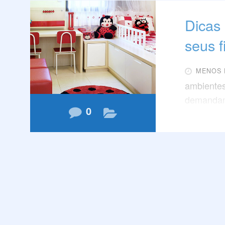
Dicas 
seus f
MENOS 
ambientes
demandam 
0
mesmo tem
para seus
querem.