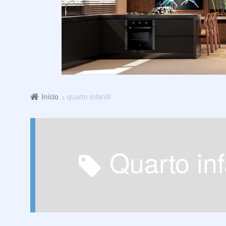
Início
quarto infantil
quarto inf