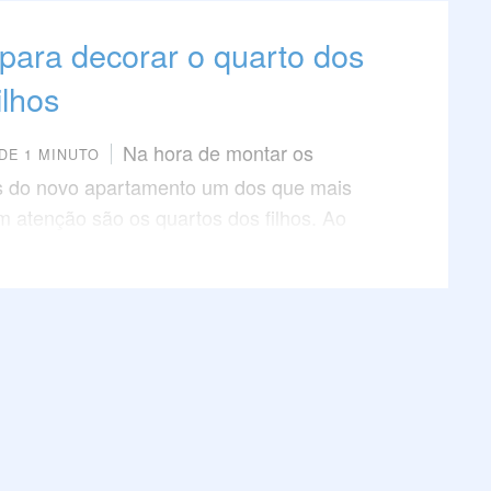
para decorar o quarto dos
ilhos
Na hora de montar os
DE 1 MINUTO
 do novo apartamento um dos que mais
atenção são os quartos dos filhos. Ao
po que os pais desejam um lugar único
 filhos, os pequenos já sabem bem o que