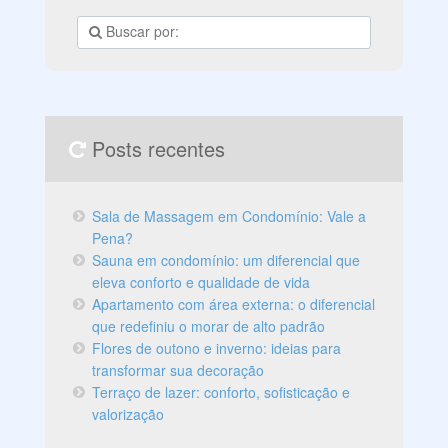
é um móvel versátil e dinâmico, que pode ser usado
para guardar diversos objetos e também para auxiliar
na decoração. Veja a seguir algumas formas de usar a
cristaleira no seu lar e os benefícios que ela pode
trazer.
Posts recentes
Sala de Massagem em Condomínio: Vale a
Pena?
Sauna em condomínio: um diferencial que
eleva conforto e qualidade de vida
Apartamento com área externa: o diferencial
que redefiniu o morar de alto padrão
Flores de outono e inverno: ideias para
transformar sua decoração
Terraço de lazer: conforto, sofisticação e
valorização