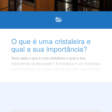
O que é uma cristaleira e
qual a sua importância?
Você sabe o que é uma cristaleira e qual a sua
importância na decoração? A cristaleira é um móvel que
possui portas e, às vezes, laterais de vidro, que permite
a visualização dos objetos guardados dentro dela. Ela
surgiu no século XVII, por um pedido da rainha Mary da
Inglaterra, que queria expor suas louças trazidas da
Holanda.
A cristaleira era um símbolo de luxo e sofisticação,
usada para guardar e mostrar peças delicadas, como
louças, cristais, taças e copos. Hoje em dia, a cristaleira