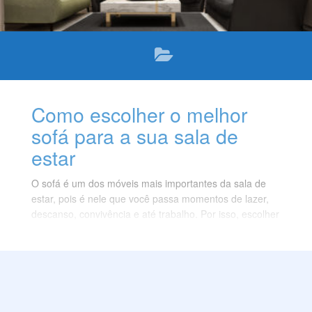
Como escolher o melhor
sofá para a sua sala de
estar
O sofá é um dos móveis mais importantes da sala de
estar, pois é nele que você passa momentos de lazer,
descanso, convivência e até trabalho. Por isso, escolher
o melhor sofá para a sua sala de estar é uma tarefa que
requer atenção, pesquisa e planejamento.
Você deve levar em conta diversos fatores, como o
tamanho, o modelo, o material, a cor, o conforto e a
durabilidade do sofá. Neste texto, vamos dar algumas
dicas para você escolher o melhor sofá para a sua sala