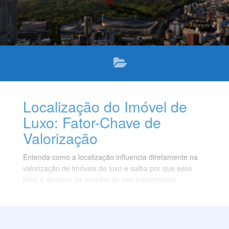
Localização do Imóvel de
Luxo: Fator-Chave de
Valorização
Entenda como a localização influencia diretamente na
valorização de imóveis de luxo e saiba por que esse
fator é decisivo na escolha do seu investimento.