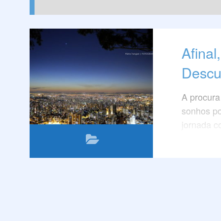
Afina
Descu
A procura
sonhos po
jornada c
pergunta
considera
bairros ót
tão simple