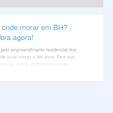
l, onde morar em BH?
bra agora!
 pelo empreendimento residencial dos
de levar meses e até anos. Se a sua
omeçou agora, você deve estar se
ndo “onde morar em BH?”. Bom,
ndo que a capital mineira é extensa e tem
imos para viver, talvez a resposta não seja
s de encontrar.