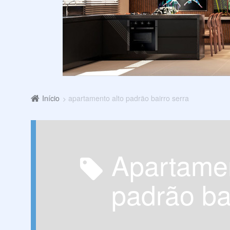
Início
apartamento alto padrão bairro serra
apartamento alto
padrão ba