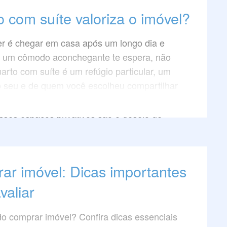
 de interiores a um novo patamar de estilo.
 com suíte valoriza o imóvel?
r é chegar em casa após um longo dia e
 um cômodo aconchegante te espera, não
arto com suíte é um refúgio particular, um
 seu e de quem você escolheu compartilhar
baixo do mesmo teto.
esses espaços privativos são o desejo de
 um oásis em casa, mas será que eles
 valorizam um imóvel? Continue conosco,
cobrir a resposta para esta pergunta,
ar imóvel: Dicas importantes
ste artigo.
a!
valiar
o comprar imóvel? Confira dicas essenciais