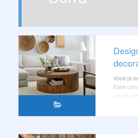
Design
decora
Você já es
Esse conc
principal
móveis de
Leia este
tendência