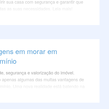
irir sua casa com segurança e garantir que
das as suas necessidades. Leia mais!
gens em morar em
mínio
de, segurança e valorização do imóvel.
 apenas algumas das muitas vantagens de
ínio. Uma nova realidade está batendo na
, ou melhor, na porta do seu próximo
to de alto padrão.
 condomínio é diferenciada, uma vez que a