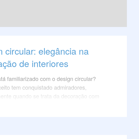
 circular: elegância na
ção de interiores
tá familiarizado com o design circular?
eito tem conquistado admiradores,
mente quando se trata da decoração com
 luxo que apresentam ângulos curvos.
 artigo e descubra como incorporar essa
 elegante aos seus espaços, elevando a