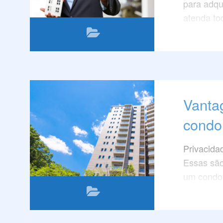
para adqu
atenda to
Vanta
condo
Privacida
Essas são
um condom
sua porta
apartamen
A vida em