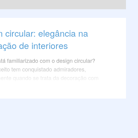
 circular: elegância na
ção de interiores
tá familiarizado com o design circular?
eito tem conquistado admiradores,
mente quando se trata da decoração com
 luxo que apresentam ângulos curvos.
 artigo e descubra como incorporar essa
 elegante aos seus espaços, elevando a
 de interiores a um novo patamar de estilo.