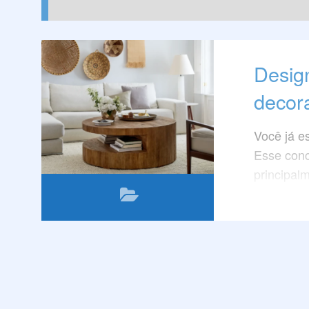
Design
decora
Você já es
Esse conc
principal
móveis de
Leia este
tendência
decoração