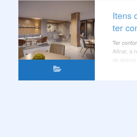
Itens 
ter co
Ter confo
Afinal, a 
de descans
Mas como 
aconchega
toda a di
acolhedor
Neste pos
pena inves
Confira!