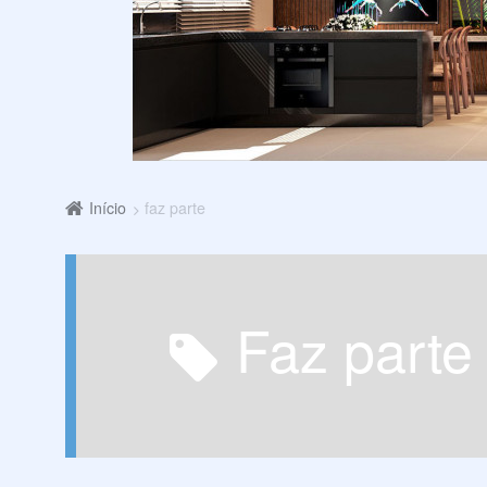
Início
faz parte
faz parte