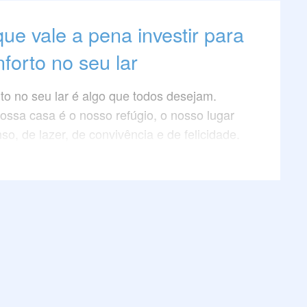
que vale a pena investir para
nforto no seu lar
rto no seu lar é algo que todos desejam.
nossa casa é o nosso refúgio, o nosso lugar
o, de lazer, de convivência e de felicidade.
tornar o nosso lar mais confortável e
nte? Quais são os itens que podem fazer
ferença na hora de criar um ambiente
 e agradável?
t, vamos te mostrar alguns itens que vale a
tir para ter mais conforto no seu lar.