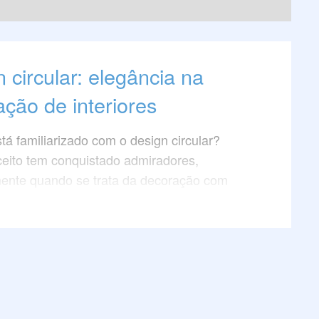
 circular: elegância na
ção de interiores
tá familiarizado com o design circular?
eito tem conquistado admiradores,
mente quando se trata da decoração com
 luxo que apresentam ângulos curvos.
 artigo e descubra como incorporar essa
 elegante aos seus espaços, elevando a
 de interiores a um novo patamar de estilo.