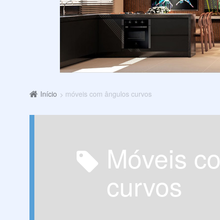
Início
móveis com ângulos curvos
móveis com ângulos
curvos