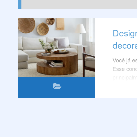
Design
decora
Você já es
Esse conc
principal
móveis de
Leia este
tendência
decoração