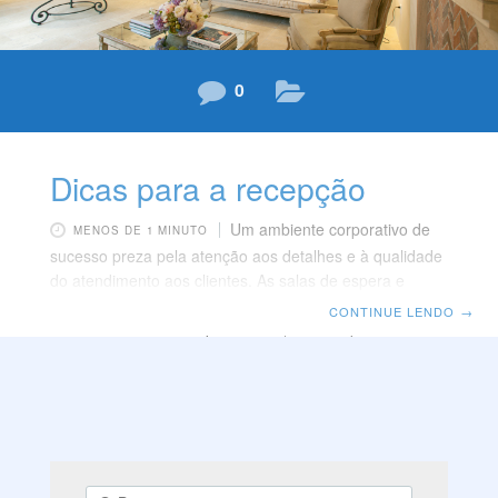
0
Dicas para a recepção
Um ambiente corporativo de
MENOS DE 1 MINUTO
sucesso preza pela atenção aos detalhes e à qualidade
do atendimento aos clientes. As salas de espera e
recepção são o cartão de visita do estabelecimento,
CONTINUE LENDO
→
ambientes essenciais para a criação de experiências
agradáveis que formem uma boa primeira impressão do
negócio. Para tanto é preciso atentar para as
características específicas desse espaço e o tom
adequado à sua decoração. A seguir nossas dicas para
uma recepção de sucesso. Estilo adequado Cada
negócio tem uma identidade