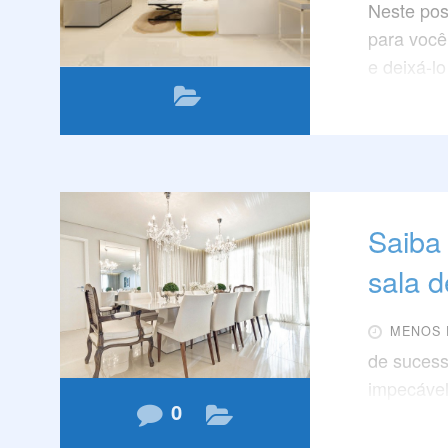
Neste pos
para auxi
para você
formas de 
e deixá-lo
que ela po
Confira!
Saiba
sala d
MENOS 
de sucess
impecável
0
a sala de
amigos e 