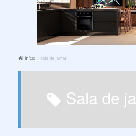
Início
sala de jantar
sala de j