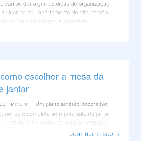
t, vamos dar algumas dicas de organização
liar na decoração. Veja a seguir algumas
 aplicar no seu apartamento de alto padrão
usar a cristaleira no seu lar e os benefícios
 ainda mais sofisticado e agradável.
de trazer.
 como escolher a mesa da
e jantar
Um planejamento decorativo
DE 1 MINUTO
o nunca é completo sem uma sala de jantar
. Além de ser o ambiente para as refeições,
 jantar também é um local para receber
CONTINUE LENDO
→
ter momentos agradáveis e descontraídos,