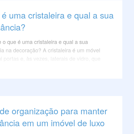
é uma cristaleira e qual a sua
tância?
 o que é uma cristaleira e qual a sua
ia na decoração? A cristaleira é um móvel
 portas e, às vezes, laterais de vidro, que
 visualização dos objetos guardados dentro
 surgiu no século XVII, por um pedido da
ry da Inglaterra, que queria expor suas
azidas da Holanda.
ira era um símbolo de luxo e sofisticação,
 de organização para manter
a guardar e mostrar peças delicadas, como
istais, taças e copos. Hoje em dia, a
gância em um imóvel de luxo
a é um móvel versátil e dinâmico, que pode
 para guardar diversos objetos e também