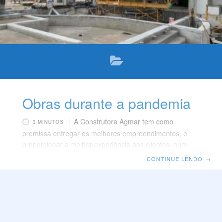
Obras durante a pandemia
A Construtora Agmar tem como
3 MINUTOS
premissa entregar os melhores empreendimentos, e
proporcionar a melhor experiência aos clientes, num
prazo eficiente. Por isso, e alinhados com todas as
CONTINUE LENDO
→
recomendações dos órgãos de saúde, mantivemos as
atividades das nossas obras durante a pandemia. Se
você deseja se atualizar sobre o que temos feito para
manter a segurança e a saúde dos nossos
colaboradores, e a eficiência em nossas obras, continue
a leitura. Temos imenso prazer em compartilhar nossa