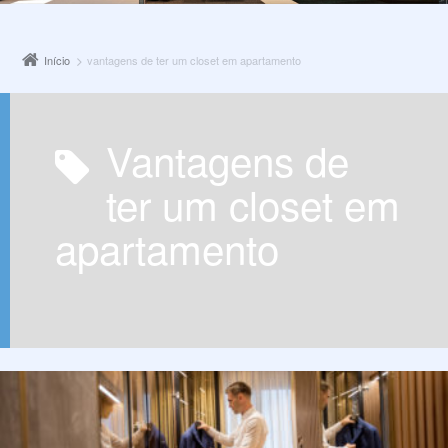
Início
vantagens de ter um closet em apartamento
vantagens de
ter um closet em
apartamento