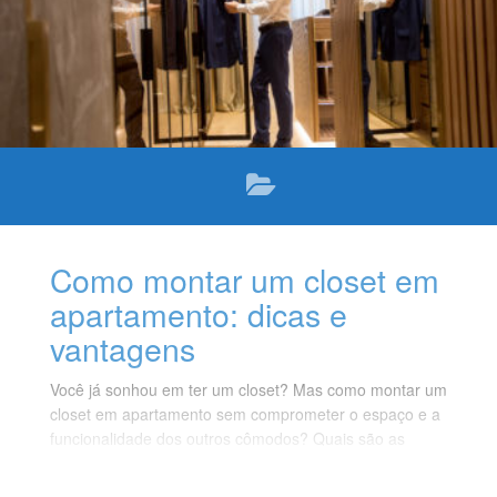
Como montar um closet em
apartamento: dicas e
vantagens
Você já sonhou em ter um closet? Mas como montar um
closet em apartamento sem comprometer o espaço e a
funcionalidade dos outros cômodos? Quais são as
vantagens de ter um closet no apartamento?
Neste texto, vamos responder essas e outras perguntas