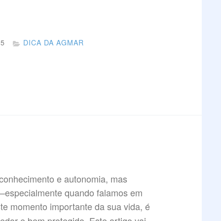
25
DICA DA AGMAR
S
toconhecimento e autonomia, mas
s—especialmente quando falamos em
ste momento importante da sua vida, é
hedor e bem protegido. Este artigo vai