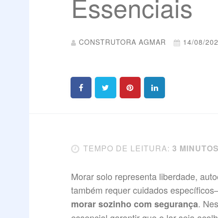
Essenciais
CONSTRUTORA AGMAR
14/08/20
TEMPO DE LEITURA:
3 MINUTO
Morar solo representa liberdade, au
também requer cuidados específico
. Ne
morar sozinho com segurança
essencial garantir que o lar seja acol