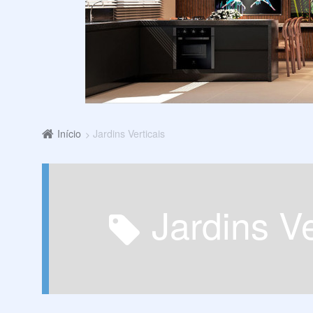
Início
Jardins Verticais
Jardins V