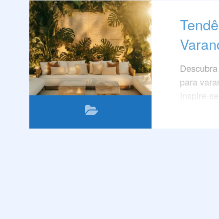
Tendê
Varan
Descubra 
para vara
Inspire-se