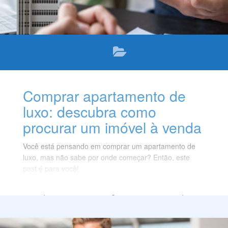
Comprar apartamento de
luxo: descubra como
procurar um imóvel à venda
Você está pensando em comprar um apartamento de
luxo, mas não sabe por onde começar? Então, este
post é para você!
Neste post, vamos te dar algumas dicas valiosas para
você comprar apartamento de luxo com segurança,
tranquilidade e economia. Acompanhe!