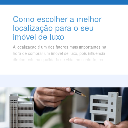
Como escolher a melhor
localização para o seu
imóvel de luxo
A localização é um dos fatores mais importantes na
hora de comprar um imóvel de luxo, pois influencia
diretamente na qualidade de vida, no conforto, na
segurança e na valorização do seu patrimônio.
Mas como escolher a melhor localização para o seu
imóvel de luxo? Quais são os critérios que você deve
levar em conta na hora de decidir onde morar ou
investir? Neste texto, vamos dar algumas dicas para
você escolher a melhor localização para o seu imóvel
de luxo, considerando as suas necessidades, as suas
preferências e o seu orçamento. Confira!