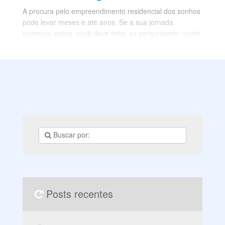
A procura pelo empreendimento residencial dos sonhos
pode levar meses e até anos. Se a sua jornada
começou agora, você deve estar se perguntando “onde
morar em BH?”. Bom, considerando que a capital
mineira é extensa e tem bairros ótimos para viver, talvez
a resposta não seja tão simples de encontrar.
Posts recentes